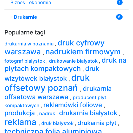
Biznes i ekonomia
1
-
Drukarnie
6
Popularne tagi
druk cyfrowy
drukarnia w poznaniu
,
warszawa
nadrukiem firmowym
,
,
druk na
fotograf białystok
,
drukowanie białystok
,
płytach kompaktowych
druk
,
druk
wizytówek białystok
,
offsetowy poznań
drukarnia
,
offsetowa warszawa
,
producent płyt
reklamówki foliowe
kompaktowych
,
,
produkcja
drukarnia białystok
,
nadruk
,
,
reklama
drukarnia płyt
,
druk białystok
,
,
techniczna folia aluminiowa
,