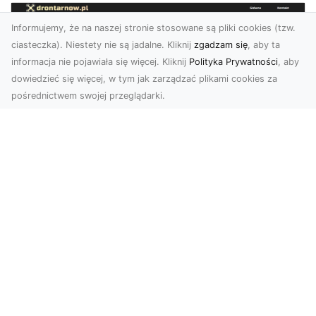
Informujemy, że na naszej stronie stosowane są pliki cookies (tzw.
ciasteczka). Niestety nie są jadalne. Kliknij
zgadzam się
, aby ta
informacja nie pojawiała się więcej. Kliknij
Polityka Prywatności
, aby
dowiedzieć się więcej, w tym jak zarządzać plikami cookies za
pośrednictwem swojej przeglądarki.
Zdjęcia z drona Tarnów – nowoczesna
perspektywa dla Twojego biznesu
W dobie dynamicznego rozwoju technologii
wizualnych zdjęcia z drona zdobywają coraz
większą popu...