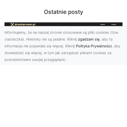
Ostatnie posty
Informujemy, że na naszej stronie stosowane są pliki cookies (tzw.
ciasteczka). Niestety nie są jadalne. Kliknij
zgadzam się
, aby ta
informacja nie pojawiała się więcej. Kliknij
Polityka Prywatności
, aby
dowiedzieć się więcej, w tym jak zarządzać plikami cookies za
pośrednictwem swojej przeglądarki.
Zdjęcia z drona Tarnów – nowoczesna
perspektywa dla Twojego biznesu
W dobie dynamicznego rozwoju technologii
wizualnych zdjęcia z drona zdobywają coraz
większą popu...