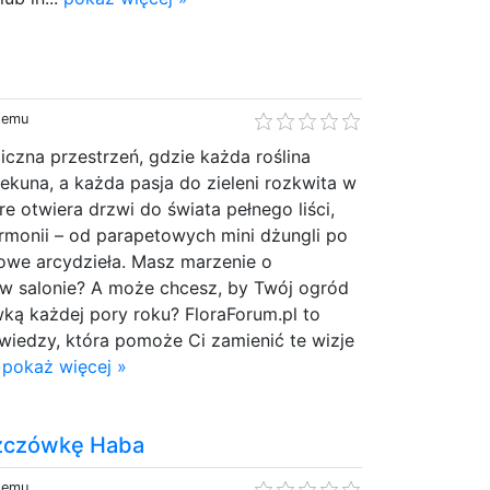
 temu
iczna przestrzeń, gdzie każda roślina
ekuna, a każda pasja do zieleni rozkwita w
óre otwiera drzwi do świata pełnego liści,
armonii – od parapetowych mini dżungli po
owe arcydzieła. Masz marzenie o
 w salonie? A może chcesz, by Twój ogród
ką każdej pory roku? FloraForum.pl to
i wiedzy, która pomoże Ci zamienić te wizje
.
pokaż więcej »
szczówkę Haba
 temu