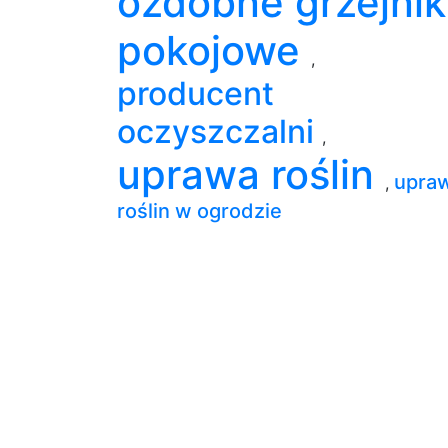
ozdobne grzejnik
pokojowe
,
producent
oczyszczalni
,
uprawa roślin
upra
,
roślin w ogrodzie