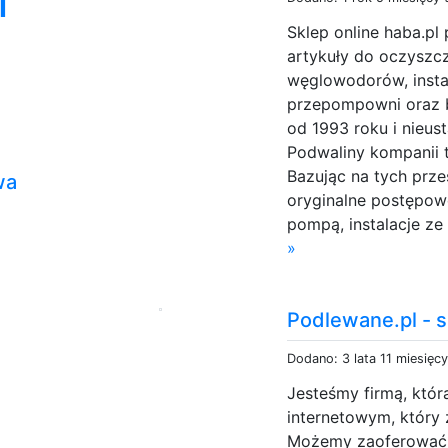
i
Sklep online haba.pl
artykuły do oczyszcza
węglowodorów, insta
przepompowni oraz b
od 1993 roku i nieus
Podwaliny kompanii 
Bazując na tych prz
wa
oryginalne postępowe
pompą, instalacje ze
»
Podlewane.pl - 
Dodano: 3 lata 11 miesięc
Jesteśmy firmą, któ
internetowym, który
Możemy zaoferować n