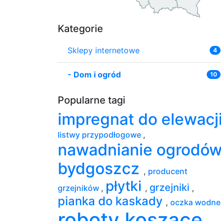
Kategorie
Sklepy internetowe
4
-
Dom i ogród
10
Popularne tagi
impregnat do elewacj
listwy przypodłogowe
,
nawadnianie ogrodó
bydgoszcz
,
producent
płytki
grzejniki
grzejników
,
,
,
pianka do kaskady
,
oczka wodn
roboty koszące