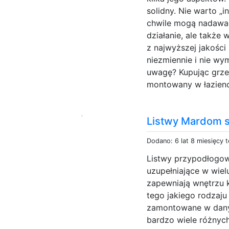
solidny. Nie warto „
chwile mogą nadawać 
działanie, ale także
z najwyższej jakości 
niezmiennie i nie wy
uwagę? Kupując grzej
montowany w łazienc
Listwy Mardom s
Dodano: 6 lat 8 miesięcy 
Listwy przypodłogow
uzupełniające w wie
zapewniają wnętrzu 
tego jakiego rodzaju
zamontowane w dany
bardzo wiele różnyc