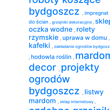
bydgoszcz
impregnat
,
skle
do ścian
,
grzejniki dekoracyjne
,
oczka wodne
rolety
,
rzymskie
uprawa w domu
,
,
kafelki
,
zakładanie ogrodów bydgosz
mardo
hodowla roślin
,
,
decor
projekty
,
ogrodów
bydgoszcz
listwy
,
mardom
,
sklep internetowy
,