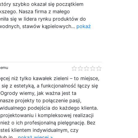
który szybko okazał się początkiem
kszego. Nasza firma z małego
niła się w lidera rynku produktów do
wodnych, stawów kąpielowych...
pokaż
 temu
cej niż tylko kawałek zieleni – to miejsce,
się z estetyką, a funkcjonalność łączy się
Ogrody wiemy, jak ważna jest ta
asze projekty to połączenie pasji,
widualnego podejścia do każdego klienta.
 projektowaniu i kompleksowej realizacji
ież o ich profesjonalną pielęgnację. Bez
esteś klientem indywidualnym, czy
ub in...
pokaż więcej »