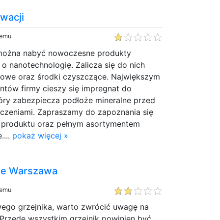
wacji
temu
l można nabyć nowoczesne produkty
o nanotechnologię. Zalicza się do nich
owe oraz środki czyszczące. Największym
ntów firmy cieszy się impregnat do
tóry zabezpiecza podłoże mineralne przed
zczeniami. Zapraszamy do zapoznania się
 produktu oraz pełnym asortymentem
....
pokaż więcej »
ne Warszawa
temu
go grzejnika, warto zwrócić uwagę na
 Przede wszystkim grzejnik powinien być