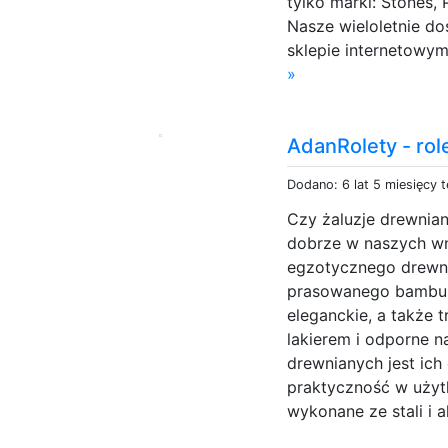
tylko marki: Stones,
Nasze wieloletnie d
sklepie internetowym 
»
AdanRolety - role
Dodano: 6 lat 5 miesięcy 
Czy żaluzje drewnia
dobrze w naszych wn
egzotycznego drewna
prasowanego bambusa
eleganckie, a także 
lakierem i odporne n
drewnianych jest ich
praktyczność w użytk
wykonane ze stali i 