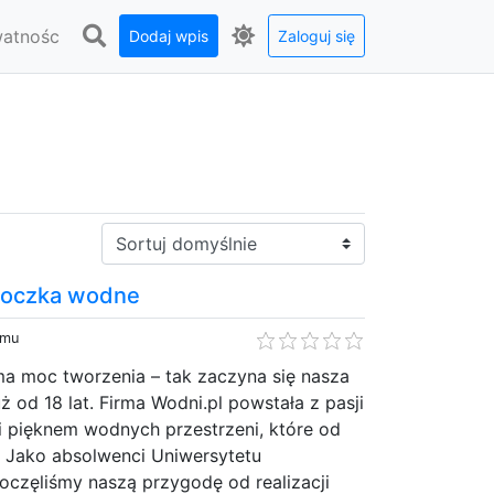
watnośc
Dodaj wpis
Zaloguj się
Sortuj:
p oczka wodne
emu
a moc tworzenia – tak zaczyna się nasza
już od 18 lat. Firma Wodni.pl powstała z pasji
ji pięknem wodnych przestrzeni, które od
. Jako absolwenci Uniwersytetu
oczęliśmy naszą przygodę od realizacji