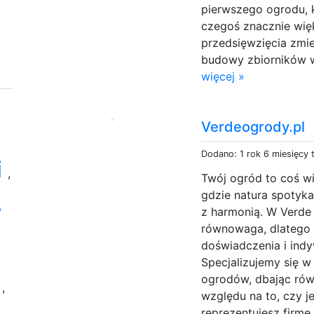
pierwszego ogrodu, 
czegoś znacznie wię
przedsięwzięcia zmie
budowy zbiorników 
więcej »
Verdeogrody.pl
Dodano: 1 rok 6 miesięcy
i
,
Twój ogród to coś wię
gdzie natura spotyka 
w
z harmonią. W Verde 
równowaga, dlatego n
doświadczenia i indy
Specjalizujemy się w
ogrodów, dbając równ
e
,
względu na to, czy j
reprezentujesz firmę l