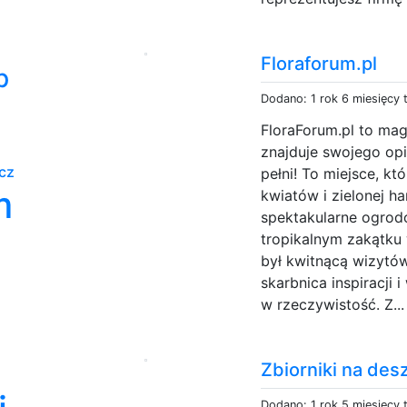
Floraforum.pl
p
Dodano: 1 rok 6 miesięcy
FloraForum.pl to mag
znajduje swojego opi
cz
pełni! To miejsce, kt
m
kwiatów i zielonej h
spektakularne ogrod
tropikalnym zakątku
był kwitnącą wizytów
skarbnica inspiracji 
w rzeczywistość. Z..
Zbiorniki na de
Dodano: 1 rok 5 miesięcy