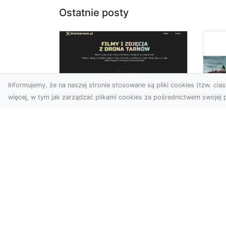
Ostatnie posty
Informujemy, że na naszej stronie stosowane są pliki cookies (tzw. ciast
więcej, w tym jak zarządzać plikami cookies za pośrednictwem swojej p
Zdjęcia z drona
Tarnów – nowoczesna
Ja
perspektywa dla
by
Twojego biznesu
oz
W dobie dynamicznego
Jeś
rozwoju technologii
naj
wizualnych zdjęcia z drona
tr
zdobywają coraz większą
naś
popu...
moż