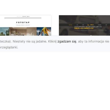
eczka). Niestety nie są jadalne. Kliknij
zgadzam się
, aby ta informacja nie 
rzeglądarki.
FHU XMar Radom –
k przykleić tapetę,
Całodobowa Pomo
 była znakomitą
Drogowa i Bezpiec
dobą przestrzeni?
Transport Pojazdó
li chodzi o
Bezpieczeństwo i Komfo
popularniejsze w
na Drodze dzięki FHU X
wającym sezonie modele
Każdy kierowca wie, jak
ciennych dekoracji, nie
ważne jest poczucie be..
na nie ...