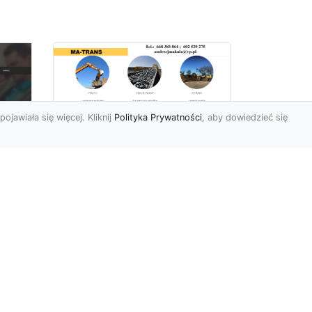
pojawiała się więcej. Kliknij
Polityka Prywatności
, aby dowiedzieć się
Rozbiórki Budynków
w Radomiu – Fachowe
Usługi od MA-TRANS
c
zny
Kompleksowe Rozbiórki
w
Budynków – Zaufaj
Doświadczeniu MA-TRANS
rt
Firma MA-TRANS z
Mar
Radomia specjaliz...
.