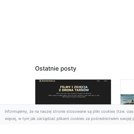
Ostatnie posty
Informujemy, że na naszej stronie stosowane są pliki cookies (tzw. ciast
więcej, w tym jak zarządzać plikami cookies za pośrednictwem swojej p
Zdjęcia z drona