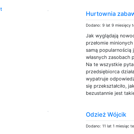
t
Hurtownia zaba
Dodano: 9 lat 9 miesięcy 
Jak wyglądają nowoc
przełomie minionych d
samą popularnością j
własnych zasobach 
Na te wszystkie pyta
przedsiębiorca dział
wypatruje odpowiedz
się przekształciło, j
bezustannie jest taki
Odzież Wójcik
Dodano: 11 lat 1 miesiąc t