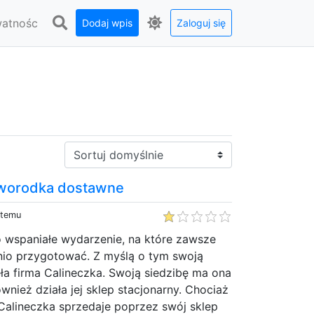
watnośc
Dodaj wpis
Zaloguj się
Sortuj:
oworodka dostawne
 temu
o wspaniałe wydarzenie, na które zawsze
nio przygotować. Z myślą o tym swoją
ła firma Calineczka. Swoją siedzibę ma ona
wnież działa jej sklep stacjonarny. Chociaż
Calineczka sprzedaje poprzez swój sklep