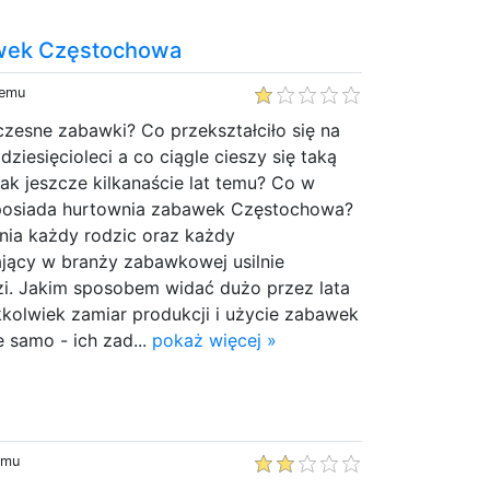
wek Częstochowa
temu
zesne zabawki? Co przekształciło się na
ziesięcioleci a co ciągle cieszy się taką
ak jeszcze kilkanaście lat temu? Co w
posiada hurtownia zabawek Częstochowa?
nia każdy rodzic oraz każdy
ający w branży zabawkowej usilnie
i. Jakim sposobem widać dużo przez lata
akkolwiek zamiar produkcji i użycie zabawek
e samo - ich zad...
pokaż więcej »
emu