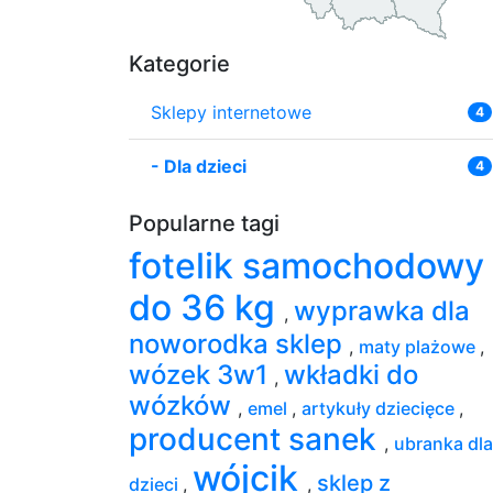
Kategorie
Sklepy internetowe
4
-
Dla dzieci
4
Popularne tagi
fotelik samochodowy
do 36 kg
wyprawka dla
,
noworodka sklep
,
maty plażowe
,
wózek 3w1
wkładki do
,
wózków
,
emel
,
artykuły dziecięce
,
producent sanek
,
ubranka dla
wójcik
sklep z
dzieci
,
,