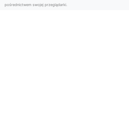
pośrednictwem swojej przeglądarki.
Zdjęcia z drona Tarnów – nowoczesna
perspektywa dla Twojego biznesu
W dobie dynamicznego rozwoju technologii
wizualnych zdjęcia z drona zdobywają coraz
większą popu...