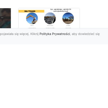
pojawiała się więcej. Kliknij
Polityka Prywatności
, aby dowiedzieć się
Rozbiórki Budynków
w Radomiu – Fachowe
Usługi od MA-TRANS
c
zny
Kompleksowe Rozbiórki
w
Budynków – Zaufaj
Doświadczeniu MA-TRANS
rt
Firma MA-TRANS z
Mar
Radomia specjaliz...
.