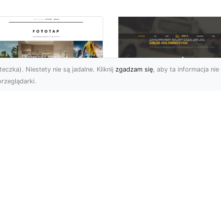
eczka). Niestety nie są jadalne. Kliknij
zgadzam się
, aby ta informacja nie 
rzeglądarki.
FHU XMar Radom –
k przykleić tapetę,
Całodobowa Pomo
 była znakomitą
Drogowa i Bezpiec
dobą przestrzeni?
Transport Pojazdó
li chodzi o
Bezpieczeństwo i Komfo
popularniejsze w
na Drodze dzięki FHU X
wającym sezonie modele
Każdy kierowca wie, jak
ciennych dekoracji, nie
ważne jest poczucie be..
na nie ...