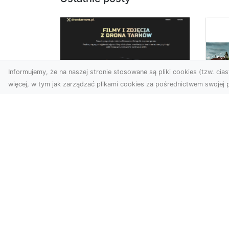
Informujemy, że na naszej stronie stosowane są pliki cookies (tzw. ciast
więcej, w tym jak zarządzać plikami cookies za pośrednictwem swojej p
Zdjęcia z drona
Tarnów – nowoczesna
Ja
perspektywa dla
by
Twojego biznesu
oz
W dobie dynamicznego
Jeś
rozwoju technologii
naj
wizualnych zdjęcia z drona
tr
zdobywają coraz większą
naś
popu...
moż