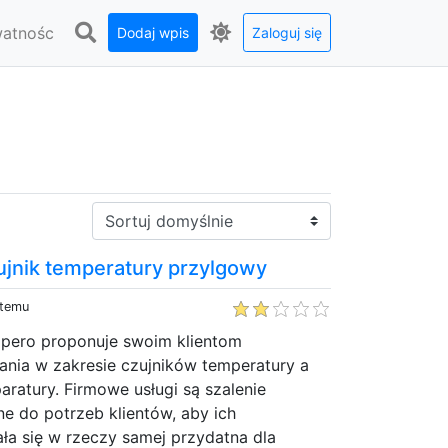
watnośc
Dodaj wpis
Zaloguj się
Sortuj:
ujnik temperatury przylgowy
 temu
pero proponuje swoim klientom
nia w zakresie czujników temperatury a
aratury. Firmowe usługi są szalenie
e do potrzeb klientów, aby ich
ła się w rzeczy samej przydatna dla