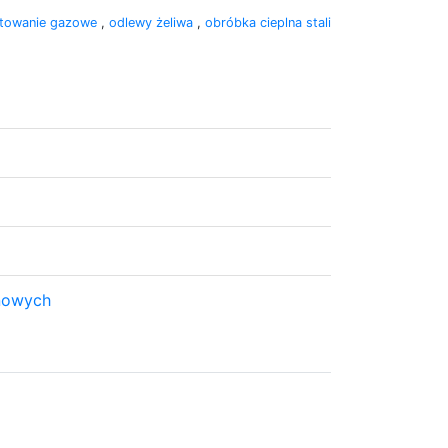
towanie gazowe
,
odlewy żeliwa
,
obróbka cieplna stali
nowych