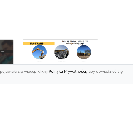
pojawiała się więcej. Kliknij
Polityka Prywatności
, aby dowiedzieć się
Rozbiórki Budynków
w Radomiu – Fachowe
Usługi od MA-TRANS
c
zny
Kompleksowe Rozbiórki
w
Budynków – Zaufaj
Doświadczeniu MA-TRANS
rt
Firma MA-TRANS z