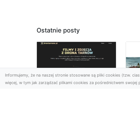
Ostatnie posty
Informujemy, że na naszej stronie stosowane są pliki cookies (tzw. ciast
więcej, w tym jak zarządzać plikami cookies za pośrednictwem swojej p
Zdjęcia z drona
Tarnów – nowoczesna
Ja
perspektywa dla
by
Twojego biznesu
oz
W dobie dynamicznego
Jeś
rozwoju technologii
naj