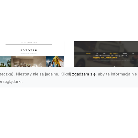
eczka). Niestety nie są jadalne. Kliknij
zgadzam się
, aby ta informacja nie 
rzeglądarki.
FHU XMar Radom –
k przykleić tapetę,
Całodobowa Pomo
 była znakomitą
Drogowa i Bezpiec
dobą przestrzeni?
Transport Pojazdó
li chodzi o
Bezpieczeństwo i Komfo
popularniejsze w