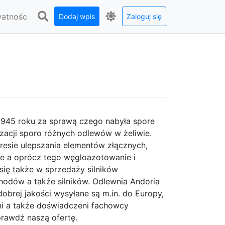
watnośc
Dodaj wpis
Zaloguj się
 1945 roku za sprawą czego nabyła spore
zacji sporo różnych odlewów w żeliwie.
resie ulepszania elementów złącznych,
ie a oprócz tego węgloazotowanie i
się także w sprzedaży silników
odów a także silników. Odlewnia Andoria
obrej jakości wysyłane są m.in. do Europy,
ani a także doświadczeni fachowcy
rawdź naszą ofertę.