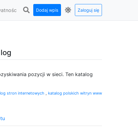
watnośc
Dodaj wpis
Zaloguj się
alog
yskiwania pozycji w sieci. Ten katalog
log stron internetowych
,
katalog polskich witryn www
tu