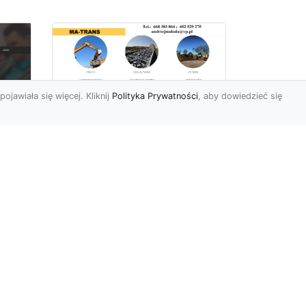
pojawiała się więcej. Kliknij
Polityka Prywatności
, aby dowiedzieć się
Rozbiórki Budynków
w Radomiu – Fachowe
Usługi od MA-TRANS
c
zny
Kompleksowe Rozbiórki
w
Budynków – Zaufaj
Doświadczeniu MA-TRANS
rt
Firma MA-TRANS z
Mar
Radomia specjaliz...
.