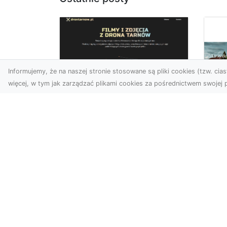
Informujemy, że na naszej stronie stosowane są pliki cookies (tzw. ciast
więcej, w tym jak zarządzać plikami cookies za pośrednictwem swojej p
Zdjęcia z drona
Tarnów – nowoczesna
Ja
perspektywa dla
by
Twojego biznesu
oz
W dobie dynamicznego
Jeś
rozwoju technologii
naj
wizualnych zdjęcia z drona
tr
zdobywają coraz większą
naś
popu...
moż