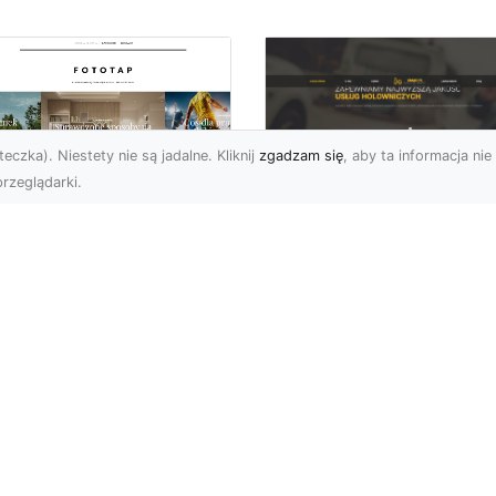
eczka). Niestety nie są jadalne. Kliknij
zgadzam się
, aby ta informacja nie 
rzeglądarki.
FHU XMar Radom –
k przykleić tapetę,
Całodobowa Pomo
 była znakomitą
Drogowa i Bezpiec
dobą przestrzeni?
Transport Pojazdó
li chodzi o
Bezpieczeństwo i Komfo
popularniejsze w
na Drodze dzięki FHU X
wającym sezonie modele
Każdy kierowca wie, jak
ciennych dekoracji, nie
ważne jest poczucie be..
na nie ...