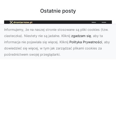
Ostatnie posty
Informujemy, że na naszej stronie stosowane są pliki cookies (tzw.
ciasteczka). Niestety nie są jadalne. Kliknij
zgadzam się
, aby ta
informacja nie pojawiała się więcej. Kliknij
Polityka Prywatności
, aby
dowiedzieć się więcej, w tym jak zarządzać plikami cookies za
pośrednictwem swojej przeglądarki.
Zdjęcia z drona Tarnów – nowoczesna
perspektywa dla Twojego biznesu
W dobie dynamicznego rozwoju technologii
wizualnych zdjęcia z drona zdobywają coraz
większą popu...