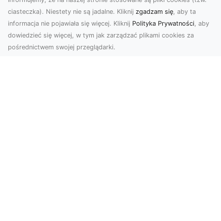
ciasteczka). Niestety nie są jadalne. Kliknij
zgadzam się
, aby ta
informacja nie pojawiała się więcej. Kliknij
Polityka Prywatności
, aby
dowiedzieć się więcej, w tym jak zarządzać plikami cookies za
pośrednictwem swojej przeglądarki.
Zdjęcia z drona Tarnów – nowoczesna
perspektywa dla Twojego biznesu
W dobie dynamicznego rozwoju technologii
wizualnych zdjęcia z drona zdobywają coraz
większą popu...