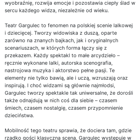
wyobraźnię, rozwija emocje i pozostawia ciepły ślad w
sercu każdego widza, niezależnie od wieku.
Teatr Gargulec to fenomen na polskiej scenie lalkowej
i dziecięcej. Tworzy widowiska z duszą, oparte
zarówno na znanych bajkach, jak i oryginalnych
scenariuszach, w których forma łączy się z
przekazem. Każdy spektakl to małe arcydzieło –
ręcznie wykonane lalki, autorska scenografia,
nastrojowa muzyka i aktorstwo pełne pasji. Te
elementy nie tylko bawią, ale i uczą, wzruszają oraz
inspirują. I choć widzami są głównie najmłodsi,
Gargulec tworzy spektakle tak uniwersalne, że dorośli
także odnajdują w nich coś dla siebie – czasem
śmiech, czasem nostalgię, czasem przypomnienie
dzieciństwa.
Mobilność tego teatru sprawia, że dociera tam, gdzie
rzadko gości klasyczna scena. Gargulec występuje w