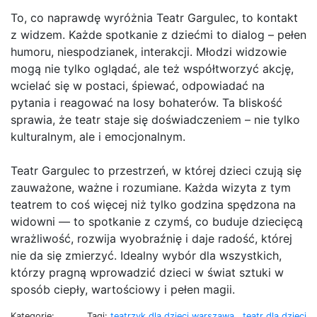
To, co naprawdę wyróżnia Teatr Gargulec, to kontakt
z widzem. Każde spotkanie z dziećmi to dialog – pełen
humoru, niespodzianek, interakcji. Młodzi widzowie
mogą nie tylko oglądać, ale też współtworzyć akcję,
wcielać się w postaci, śpiewać, odpowiadać na
pytania i reagować na losy bohaterów. Ta bliskość
sprawia, że teatr staje się doświadczeniem – nie tylko
kulturalnym, ale i emocjonalnym.
Teatr Gargulec to przestrzeń, w której dzieci czują się
zauważone, ważne i rozumiane. Każda wizyta z tym
teatrem to coś więcej niż tylko godzina spędzona na
widowni — to spotkanie z czymś, co buduje dziecięcą
wrażliwość, rozwija wyobraźnię i daje radość, której
nie da się zmierzyć. Idealny wybór dla wszystkich,
którzy pragną wprowadzić dzieci w świat sztuki w
sposób ciepły, wartościowy i pełen magii.
Kategorie:
Tagi:
teatrzyk dla dzieci warszawa
,
teatr dla dzieci