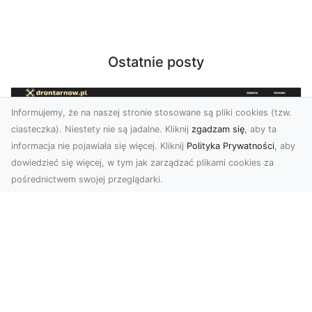
Ostatnie posty
Informujemy, że na naszej stronie stosowane są pliki cookies (tzw.
ciasteczka). Niestety nie są jadalne. Kliknij
zgadzam się
, aby ta
informacja nie pojawiała się więcej. Kliknij
Polityka Prywatności
, aby
dowiedzieć się więcej, w tym jak zarządzać plikami cookies za
pośrednictwem swojej przeglądarki.
Zdjęcia z drona Tarnów – nowoczesna
perspektywa dla Twojego biznesu
W dobie dynamicznego rozwoju technologii