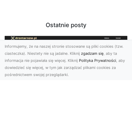
Ostatnie posty
Informujemy, że na naszej stronie stosowane są pliki cookies (tzw.
ciasteczka). Niestety nie są jadalne. Kliknij
zgadzam się
, aby ta
informacja nie pojawiała się więcej. Kliknij
Polityka Prywatności
, aby
dowiedzieć się więcej, w tym jak zarządzać plikami cookies za
pośrednictwem swojej przeglądarki.
Zdjęcia z drona Tarnów – nowoczesna
perspektywa dla Twojego biznesu
W dobie dynamicznego rozwoju technologii