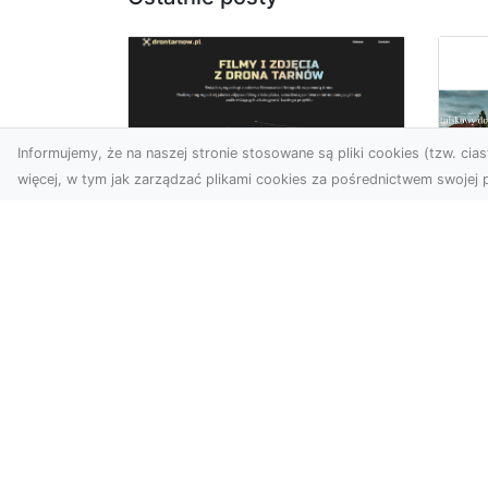
Informujemy, że na naszej stronie stosowane są pliki cookies (tzw. ciast
więcej, w tym jak zarządzać plikami cookies za pośrednictwem swojej p
Zdjęcia z drona
Tarnów – nowoczesna
Ja
perspektywa dla
by
Twojego biznesu
oz
W dobie dynamicznego
Jeś
rozwoju technologii
naj
wizualnych zdjęcia z drona
tr
zdobywają coraz większą
naś
popu...
moż