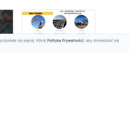
pojawiała się więcej. Kliknij
Polityka Prywatności
, aby dowiedzieć się
Rozbiórki Budynków
w Radomiu – Fachowe
Usługi od MA-TRANS
c
zny
Kompleksowe Rozbiórki
w
Budynków – Zaufaj
Doświadczeniu MA-TRANS
rt
Firma MA-TRANS z
Mar
Radomia specjaliz...
.