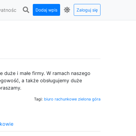
watnośc
Dodaj wpis
Zaloguj się
e duże i małe firmy. W ramach naszego
ęgowość, a także obsługujemy duże
praszamy.
Tagi:
biuro rachunkowe zielona góra
akowie