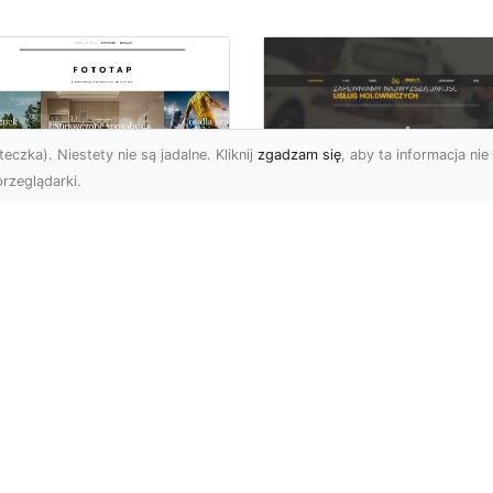
eczka). Niestety nie są jadalne. Kliknij
zgadzam się
, aby ta informacja nie 
rzeglądarki.
FHU XMar Radom –
k przykleić tapetę,
Całodobowa Pomo
 była znakomitą
Drogowa i Bezpiec
dobą przestrzeni?
Transport Pojazdó
li chodzi o
Bezpieczeństwo i Komfo
popularniejsze w
na Drodze dzięki FHU X
wającym sezonie modele
Każdy kierowca wie, jak
ciennych dekoracji, nie
ważne jest poczucie be..
na nie ...