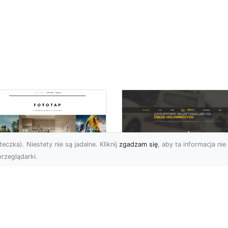
eczka). Niestety nie są jadalne. Kliknij
zgadzam się
, aby ta informacja nie 
rzeglądarki.
FHU XMar Radom –
k przykleić tapetę,
Całodobowa Pomo
 była znakomitą
Drogowa i Bezpiec
dobą przestrzeni?
Transport Pojazdó