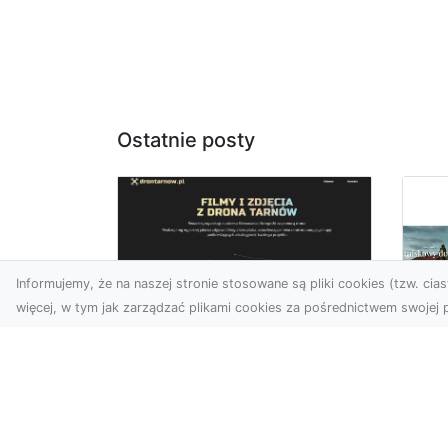
Ostatnie posty
Informujemy, że na naszej stronie stosowane są pliki cookies (tzw. ciast
więcej, w tym jak zarządzać plikami cookies za pośrednictwem swojej p
Zdjęcia z drona
Tarnów – nowoczesna
Ja
perspektywa dla
by
Twojego biznesu
oz