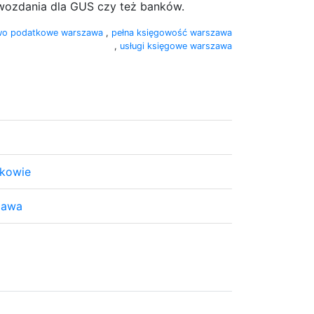
awozdania dla GUS czy też banków.
wo podatkowe warszawa
,
pełna księgowość warszawa
,
usługi księgowe warszawa
akowie
zawa