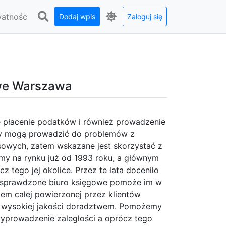
watnośc
Dodaj wpis
Zaloguj się
owe Warszawa
e płacenie podatków i również prowadzenie
ędy mogą prowadzić do problemów z
owych, zatem wskazane jest skorzystać z
śmy na rynku już od 1993 roku, a głównym
z tego jej okolice. Przez te lata doceniło
 że sprawdzone biuro księgowe pomoże im w
iem całej powierzonej przez klientów
eż wysokiej jakości doradztwem. Pomożemy
yprowadzenie zaległości a oprócz tego