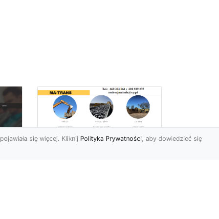
pojawiała się więcej. Kliknij
Polityka Prywatności
, aby dowiedzieć się
Rozbiórki Budynków
w Radomiu – Fachowe
Usługi od MA-TRANS
c
zny
Kompleksowe Rozbiórki
w
Budynków – Zaufaj