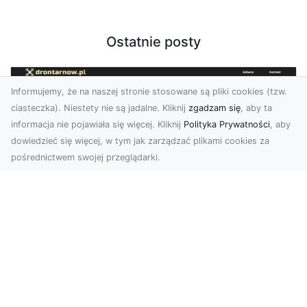
Ostatnie posty
Informujemy, że na naszej stronie stosowane są pliki cookies (tzw.
ciasteczka). Niestety nie są jadalne. Kliknij
zgadzam się
, aby ta
informacja nie pojawiała się więcej. Kliknij
Polityka Prywatności
, aby
dowiedzieć się więcej, w tym jak zarządzać plikami cookies za
pośrednictwem swojej przeglądarki.
Zdjęcia z drona Tarnów – nowoczesna
perspektywa dla Twojego biznesu
W dobie dynamicznego rozwoju technologii
wizualnych zdjęcia z drona zdobywają coraz