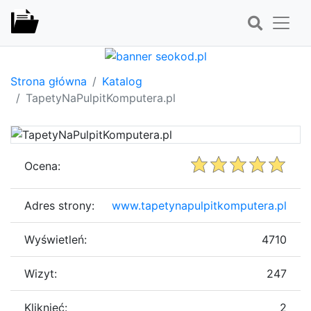
Strona główna
Katalog
TapetyNaPulpitKomputera.pl
Ocena:
Adres strony:
www.tapetynapulpitkomputera.pl
Wyświetleń:
4710
Wizyt:
247
Kliknięć:
2