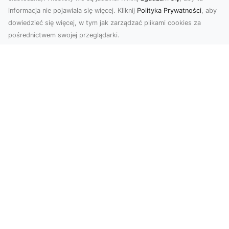
informacja nie pojawiała się więcej. Kliknij
Polityka Prywatności
, aby
dowiedzieć się więcej, w tym jak zarządzać plikami cookies za
pośrednictwem swojej przeglądarki.
Zdjęcia z drona Tarnów – nowoczesna
perspektywa dla Twojego biznesu
W dobie dynamicznego rozwoju technologii
wizualnych zdjęcia z drona zdobywają coraz
większą popu...