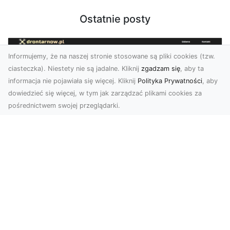
Ostatnie posty
Informujemy, że na naszej stronie stosowane są pliki cookies (tzw.
ciasteczka). Niestety nie są jadalne. Kliknij
zgadzam się
, aby ta
informacja nie pojawiała się więcej. Kliknij
Polityka Prywatności
, aby
dowiedzieć się więcej, w tym jak zarządzać plikami cookies za
pośrednictwem swojej przeglądarki.
Zdjęcia z drona Tarnów – nowoczesna
perspektywa dla Twojego biznesu
W dobie dynamicznego rozwoju technologii
wizualnych zdjęcia z drona zdobywają coraz
większą popu...