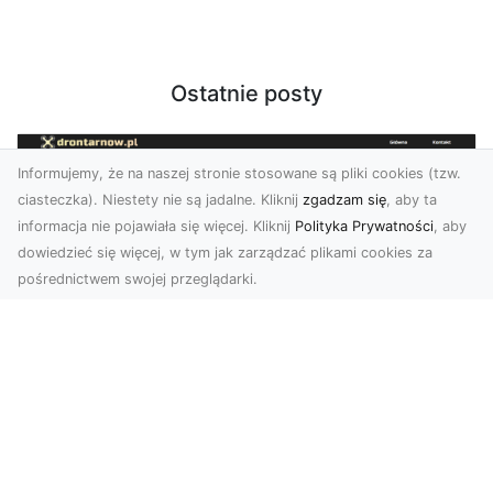
Ostatnie posty
Informujemy, że na naszej stronie stosowane są pliki cookies (tzw.
ciasteczka). Niestety nie są jadalne. Kliknij
zgadzam się
, aby ta
informacja nie pojawiała się więcej. Kliknij
Polityka Prywatności
, aby
dowiedzieć się więcej, w tym jak zarządzać plikami cookies za
pośrednictwem swojej przeglądarki.
Zdjęcia z drona Tarnów – nowoczesna
perspektywa dla Twojego biznesu
W dobie dynamicznego rozwoju technologii