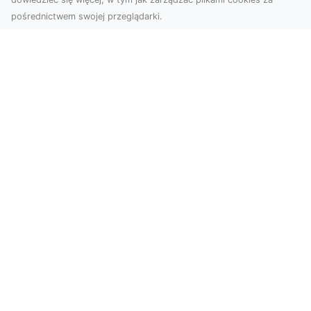
pośrednictwem swojej przeglądarki.
Zdjęcia z drona Tarnów – nowoczesna
perspektywa dla Twojego biznesu
W dobie dynamicznego rozwoju technologii
wizualnych zdjęcia z drona zdobywają coraz
większą popu...
Jak przykleić tapetę, by była znakomitą
ozdobą przestrzeni?
Jeśli chodzi o najpopularniejsze w trwającym
sezonie modele naściennych dekoracji, nie