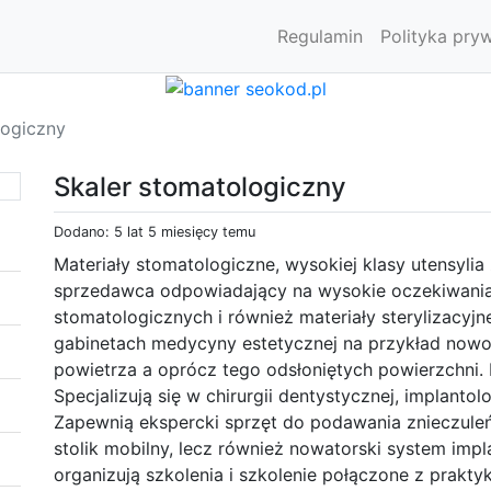
Regulamin
Polityka pry
logiczny
Skaler stomatologiczny
Dodano: 5 lat 5 miesięcy temu
Materiały stomatologiczne, wysokiej klasy utensylia
sprzedawca odpowiadający na wysokie oczekiwania 
stomatologicznych i również materiały sterylizacyj
gabinetach medycyny estetycznej na przykład nowoc
powietrza a oprócz tego odsłoniętych powierzchni. 
Specjalizują się w chirurgii dentystycznej, implantol
Zapewnią ekspercki sprzęt do podawania znieczuleń
stolik mobilny, lecz również nowatorski system im
organizują szkolenia i szkolenie połączone z prakty