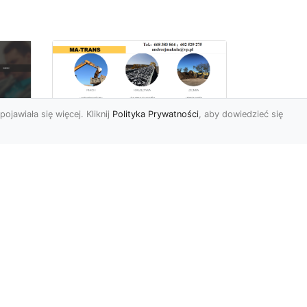
pojawiała się więcej. Kliknij
Polityka Prywatności
, aby dowiedzieć się
Rozbiórki Budynków
w Radomiu – Fachowe
Usługi od MA-TRANS
c
zny
Kompleksowe Rozbiórki
w
Budynków – Zaufaj
Doświadczeniu MA-TRANS
rt
Firma MA-TRANS z
Mar
Radomia specjaliz...
.