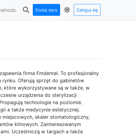
watnośc
Dodaj wpis
Zaloguj się
 zapewnia firma Fmdental. To profesjonalny
rynku. Oferują sprzęt do gabinetów
ne, które wykorzystywane są w także, w
zesne urządzenia do sterylizacji
Propagują technologie na poziomie.
ogii a także medycynie estetycznej.
 miejscowych, skaler stomatologiczny,
plantów klinowych. Zainteresowanym
kami. Uczestniczą w targach a także