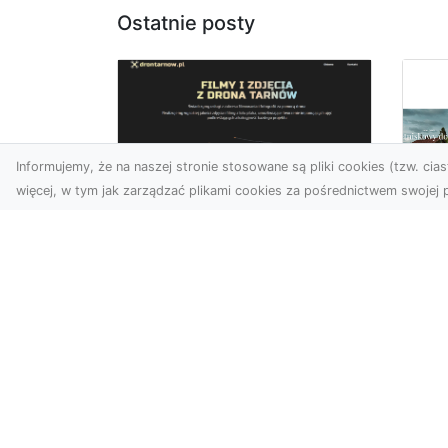
Ostatnie posty
Informujemy, że na naszej stronie stosowane są pliki cookies (tzw. ciast
więcej, w tym jak zarządzać plikami cookies za pośrednictwem swojej p
Zdjęcia z drona
Tarnów – nowoczesna
Ja
perspektywa dla
by
Twojego biznesu
oz
W dobie dynamicznego
Jeś
rozwoju technologii
naj
wizualnych zdjęcia z drona
tr
zdobywają coraz większą
naś
popu...
moż