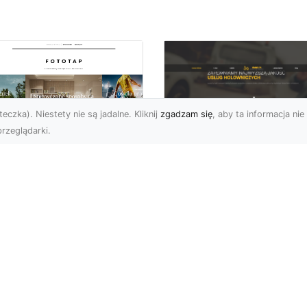
eczka). Niestety nie są jadalne. Kliknij
zgadzam się
, aby ta informacja nie 
rzeglądarki.
FHU XMar Radom –
k przykleić tapetę,
Całodobowa Pomo
 była znakomitą
Drogowa i Bezpiec
dobą przestrzeni?
Transport Pojazdó
li chodzi o
Bezpieczeństwo i Komfo
popularniejsze w
na Drodze dzięki FHU X
wającym sezonie modele
Każdy kierowca wie, jak
ciennych dekoracji, nie
ważne jest poczucie be..
na nie ...