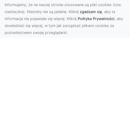
Informujemy, że na naszej stronie stosowane są pliki cookies (tzw.
ciasteczka). Niestety nie są jadalne. Kliknij
zgadzam się
, aby ta
informacja nie pojawiała się więcej. Kliknij
Polityka Prywatności
, aby
dowiedzieć się więcej, w tym jak zarządzać plikami cookies za
pośrednictwem swojej przeglądarki.
Zdjęcia z drona Tarnów – nowoczesna
perspektywa dla Twojego biznesu
W dobie dynamicznego rozwoju technologii
wizualnych zdjęcia z drona zdobywają coraz
większą popu...