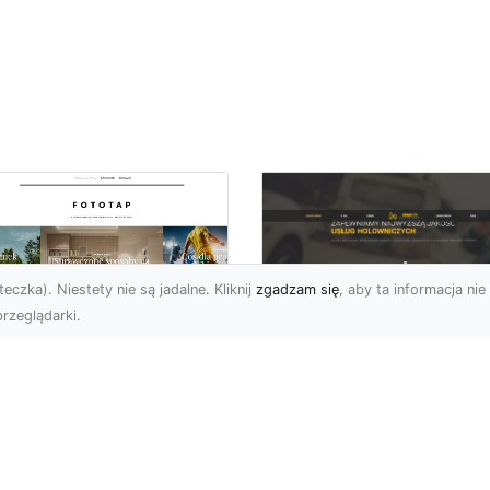
eczka). Niestety nie są jadalne. Kliknij
zgadzam się
, aby ta informacja nie 
rzeglądarki.
FHU XMar Radom –
k przykleić tapetę,
Całodobowa Pomo
 była znakomitą
Drogowa i Bezpiec
dobą przestrzeni?
Transport Pojazdó
li chodzi o