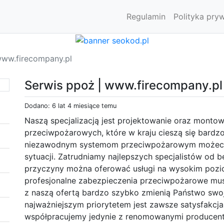
Regulamin
Polityka pry
www.firecompany.pl
Serwis ppoż | www.firecompany.pl
Dodano: 6 lat 4 miesiące temu
Naszą specjalizacją jest projektowanie oraz mont
przeciwpożarowych, które w kraju cieszą się bardz
niezawodnym systemom przeciwpożarowym możecie 
sytuacji. Zatrudniamy najlepszych specjalistów od
przyczyny można oferować usługi na wysokim pozio
profesjonalne zabezpieczenia przeciwpożarowe mus
z naszą ofertą bardzo szybko zmienią Państwo swoj
najważniejszym priorytetem jest zawsze satysfakcja 
współpracujemy jedynie z renomowanymi producentam