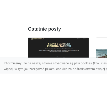
Ostatnie posty
Informujemy, że na naszej stronie stosowane są pliki cookies (tzw. ciast
więcej, w tym jak zarządzać plikami cookies za pośrednictwem swojej p
Zdjęcia z drona
Tarnów – nowoczesna
Ja
perspektywa dla
by
Twojego biznesu
oz
W dobie dynamicznego
Jeś