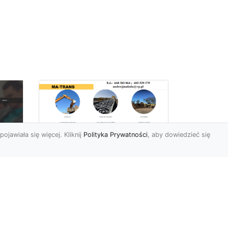
pojawiała się więcej. Kliknij
Polityka Prywatności
, aby dowiedzieć się
Rozbiórki Budynków
w Radomiu – Fachowe
Usługi od MA-TRANS
c
zny
Kompleksowe Rozbiórki
w
Budynków – Zaufaj
Doświadczeniu MA-TRANS