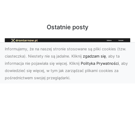
Ostatnie posty
Informujemy, że na naszej stronie stosowane są pliki cookies (tzw.
ciasteczka). Niestety nie są jadalne. Kliknij
zgadzam się
, aby ta
informacja nie pojawiała się więcej. Kliknij
Polityka Prywatności
, aby
dowiedzieć się więcej, w tym jak zarządzać plikami cookies za
pośrednictwem swojej przeglądarki.
Zdjęcia z drona Tarnów – nowoczesna
perspektywa dla Twojego biznesu
W dobie dynamicznego rozwoju technologii