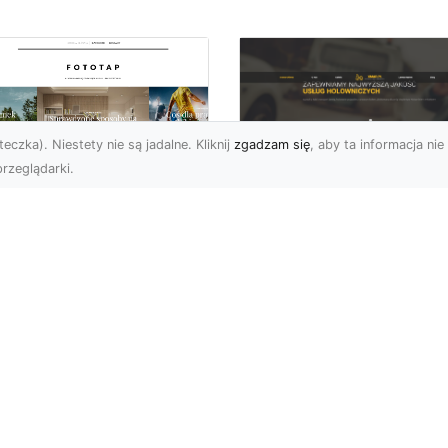
eczka). Niestety nie są jadalne. Kliknij
zgadzam się
, aby ta informacja nie 
rzeglądarki.
FHU XMar Radom –
k przykleić tapetę,
Całodobowa Pomo
 była znakomitą
Drogowa i Bezpiec
dobą przestrzeni?
Transport Pojazdó
li chodzi o
Bezpieczeństwo i Komfo
popularniejsze w
na Drodze dzięki FHU X
wającym sezonie modele
Każdy kierowca wie, jak
ciennych dekoracji, nie
ważne jest poczucie be..
na nie ...