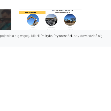
pojawiała się więcej. Kliknij
Polityka Prywatności
, aby dowiedzieć się
Rozbiórki Budynków
w Radomiu – Fachowe
Usługi od MA-TRANS
c
zny
Kompleksowe Rozbiórki
w
Budynków – Zaufaj
Doświadczeniu MA-TRANS
rt
Firma MA-TRANS z
Mar
Radomia specjaliz...
.