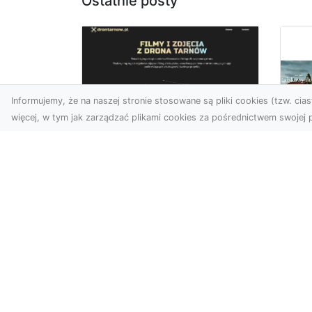
Ostatnie posty
Informujemy, że na naszej stronie stosowane są pliki cookies (tzw. ciast
więcej, w tym jak zarządzać plikami cookies za pośrednictwem swojej p
Zdjęcia z drona
Tarnów – nowoczesna
Ja
perspektywa dla
by
Twojego biznesu
oz
W dobie dynamicznego
Jeś
rozwoju technologii
naj
wizualnych zdjęcia z drona
tr
zdobywają coraz większą
naś
popu...
moż