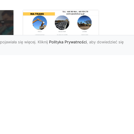
pojawiała się więcej. Kliknij
Polityka Prywatności
, aby dowiedzieć się
Rozbiórki Budynków
w Radomiu – Fachowe
Usługi od MA-TRANS
c
zny
Kompleksowe Rozbiórki
w
Budynków – Zaufaj
Doświadczeniu MA-TRANS
rt
Firma MA-TRANS z
Mar
Radomia specjaliz...
.