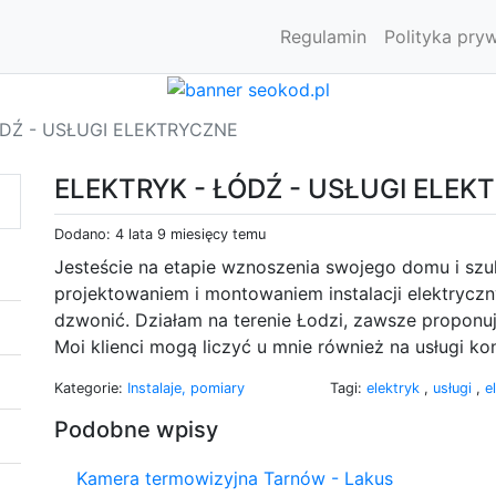
Regulamin
Polityka pry
ÓDŹ - USŁUGI ELEKTRYCZNE
ELEKTRYK - ŁÓDŹ - USŁUGI ELEK
Dodano: 4 lata 9 miesięcy temu
Jesteście na etapie wznoszenia swojego domu i szuk
projektowaniem i montowaniem instalacji elektryczn
dzwonić. Działam na terenie Łodzi, zawsze proponuj
Moi klienci mogą liczyć u mnie również na usługi ko
Kategorie:
Instalaje, pomiary
Tagi:
elektryk
,
usługi
,
e
Podobne wpisy
Kamera termowizyjna Tarnów - Lakus