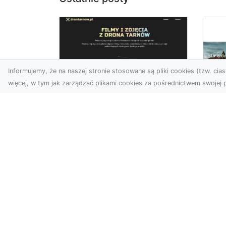
Informujemy, że na naszej stronie stosowane są pliki cookies (tzw. ciast
więcej, w tym jak zarządzać plikami cookies za pośrednictwem swojej p
Zdjęcia z drona
Tarnów – nowoczesna
Ja
perspektywa dla
by
Twojego biznesu
oz
W dobie dynamicznego
Jeś
rozwoju technologii
naj
wizualnych zdjęcia z drona
tr
zdobywają coraz większą
naś
popu...
moż