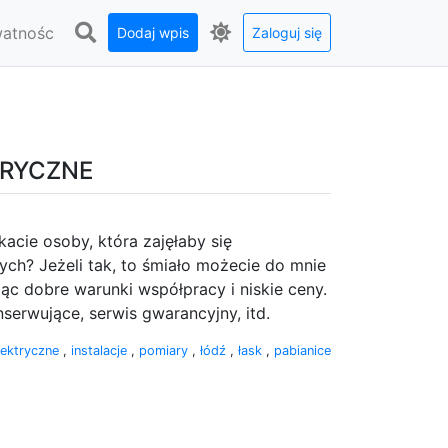
watnośc
Dodaj wpis
Zaloguj się
TRYCZNE
acie osoby, która zajęłaby się
ych? Jeżeli tak, to śmiało możecie do mnie
ąc dobre warunki współpracy i niskie ceny.
nserwujące, serwis gwarancyjny, itd.
lektryczne
,
instalacje
,
pomiary
,
łódź
,
łask
,
pabianice