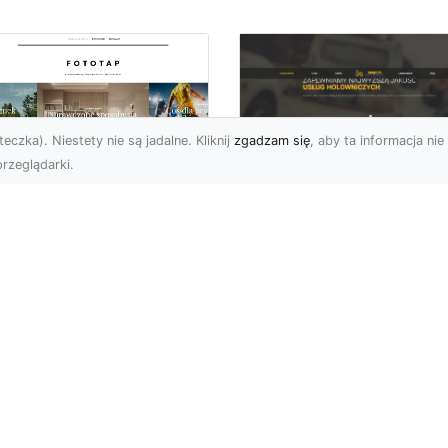
eczka). Niestety nie są jadalne. Kliknij
zgadzam się
, aby ta informacja nie 
rzeglądarki.
FHU XMar Radom –
k przykleić tapetę,
Całodobowa Pomo
 była znakomitą
Drogowa i Bezpiec
dobą przestrzeni?
Transport Pojazdó
li chodzi o
Bezpieczeństwo i Komfo
popularniejsze w
na Drodze dzięki FHU X
wającym sezonie modele
Każdy kierowca wie, jak
ciennych dekoracji, nie
ważne jest poczucie be..
na nie ...