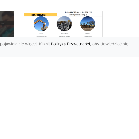
pojawiała się więcej. Kliknij
Polityka Prywatności
, aby dowiedzieć się
Rozbiórki Budynków
w Radomiu – Fachowe
Usługi od MA-TRANS
c
zny
Kompleksowe Rozbiórki
w
Budynków – Zaufaj
Doświadczeniu MA-TRANS
rt
Firma MA-TRANS z
Mar
Radomia specjaliz...
.