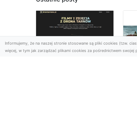
Informujemy, że na naszej stronie stosowane są pliki cookies (tzw. ciast
więcej, w tym jak zarządzać plikami cookies za pośrednictwem swojej p
Zdjęcia z drona
Tarnów – nowoczesna
Ja
perspektywa dla
by
Twojego biznesu
oz
W dobie dynamicznego
Jeś
rozwoju technologii
naj
wizualnych zdjęcia z drona
tr
zdobywają coraz większą
naś
popu...
moż