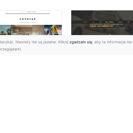
eczka). Niestety nie są jadalne. Kliknij
zgadzam się
, aby ta informacja nie 
rzeglądarki.
FHU XMar Radom –
k przykleić tapetę,
Całodobowa Pomo
 była znakomitą
Drogowa i Bezpiec
dobą przestrzeni?
Transport Pojazdó
li chodzi o
Bezpieczeństwo i Komfo
popularniejsze w
na Drodze dzięki FHU X
wającym sezonie modele
Każdy kierowca wie, jak
ciennych dekoracji, nie
ważne jest poczucie be..
na nie ...