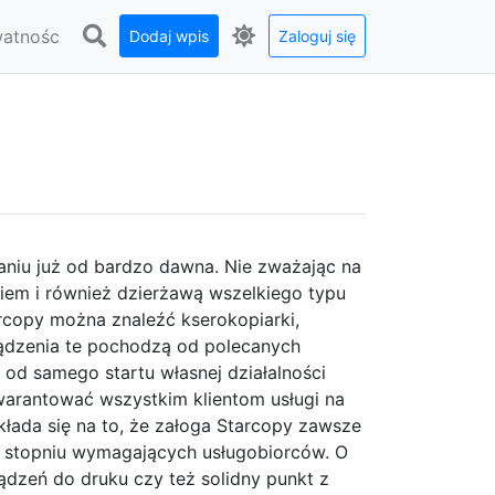
watnośc
Dodaj wpis
Zaloguj się
aniu już od bardzo dawna. Nie zważając na
niem i również dzierżawą wszelkiego typu
rcopy można znaleźć kserokopiarki,
rządzenia te pochodzą od polecanych
 od samego startu własnej działalności
gwarantować wszystkim klientom usługi na
łada się na to, że załoga Starcopy zawsze
m stopniu wymagających usługobiorców. O
ądzeń do druku czy też solidny punkt z