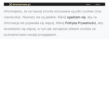
Informujemy, że na naszej stronie stosowane są pliki cookies (tzw.
ciasteczka). Niestety nie są jadalne. Kliknij
zgadzam się
, aby ta
informacja nie pojawiała się więcej. Kliknij
Polityka Prywatności
, aby
dowiedzieć się więcej, w tym jak zarządzać plikami cookies za
pośrednictwem swojej przeglądarki.
Zdjęcia z drona Tarnów – nowoczesna
perspektywa dla Twojego biznesu
W dobie dynamicznego rozwoju technologii
wizualnych zdjęcia z drona zdobywają coraz
większą popu...