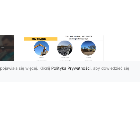
pojawiała się więcej. Kliknij
Polityka Prywatności
, aby dowiedzieć się
Rozbiórki Budynków
w Radomiu – Fachowe
Usługi od MA-TRANS
c
zny
Kompleksowe Rozbiórki
w
Budynków – Zaufaj
Doświadczeniu MA-TRANS
rt
Firma MA-TRANS z
Mar