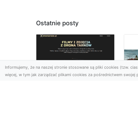
Ostatnie posty
Informujemy, że na naszej stronie stosowane są pliki cookies (tzw. ciast
więcej, w tym jak zarządzać plikami cookies za pośrednictwem swojej p
Zdjęcia z drona
Tarnów – nowoczesna
Ja
perspektywa dla
by
Twojego biznesu
oz
W dobie dynamicznego
Jeś
rozwoju technologii
naj
wizualnych zdjęcia z drona
tr