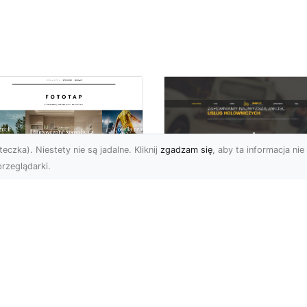
eczka). Niestety nie są jadalne. Kliknij
zgadzam się
, aby ta informacja nie 
rzeglądarki.
FHU XMar Radom –
k przykleić tapetę,
Całodobowa Pomo
 była znakomitą
Drogowa i Bezpiec
dobą przestrzeni?
Transport Pojazdó
li chodzi o
Bezpieczeństwo i Komfo
popularniejsze w
na Drodze dzięki FHU X
wającym sezonie modele