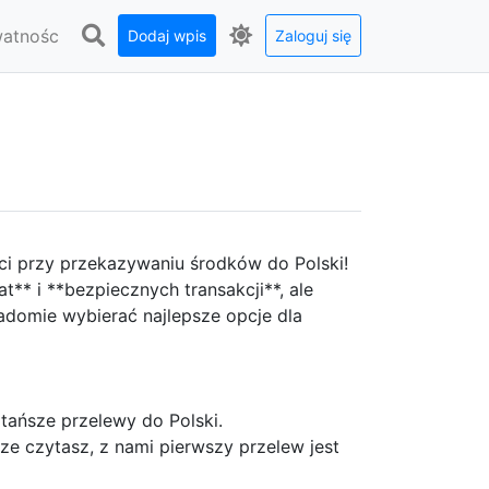
watnośc
Dodaj wpis
Zaloguj się
ci przy przekazywaniu środków do Polski!
t** i **bezpiecznych transakcji**, ale
iadomie wybierać najlepsze opcje dla
jtańsze przelewy do Polski.
ze czytasz, z nami pierwszy przelew jest