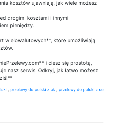
ia kosztów ujawniają, jak wiele możesz
ed drogimi kosztami i innymi
iem pieniędzy.
t wielowalutowych**, które umożliwiają
sztów.
ePrzelewy.com** i ciesz się prostotą,
je nasz serwis. Odkryj, jak łatwo możesz
ziś!**
lski
,
przelewy do polski z uk
,
przelewy do polski z ue