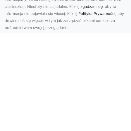
ciasteczka). Niestety nie są jadalne. Kliknij
zgadzam się
, aby ta
informacja nie pojawiała się więcej. Kliknij
Polityka Prywatności
, aby
dowiedzieć się więcej, w tym jak zarządzać plikami cookies za
pośrednictwem swojej przeglądarki.
Zdjęcia z drona Tarnów – nowoczesna
perspektywa dla Twojego biznesu
W dobie dynamicznego rozwoju technologii
wizualnych zdjęcia z drona zdobywają coraz
większą popu...