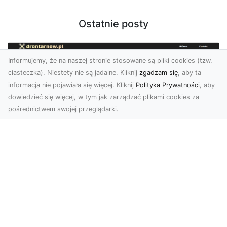
Ostatnie posty
Informujemy, że na naszej stronie stosowane są pliki cookies (tzw.
ciasteczka). Niestety nie są jadalne. Kliknij
zgadzam się
, aby ta
informacja nie pojawiała się więcej. Kliknij
Polityka Prywatności
, aby
dowiedzieć się więcej, w tym jak zarządzać plikami cookies za
pośrednictwem swojej przeglądarki.
Zdjęcia z drona Tarnów – nowoczesna
perspektywa dla Twojego biznesu
W dobie dynamicznego rozwoju technologii
wizualnych zdjęcia z drona zdobywają coraz