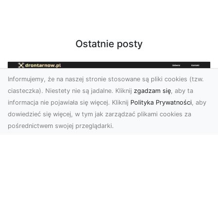
Ostatnie posty
Informujemy, że na naszej stronie stosowane są pliki cookies (tzw.
ciasteczka). Niestety nie są jadalne. Kliknij
zgadzam się
, aby ta
informacja nie pojawiała się więcej. Kliknij
Polityka Prywatności
, aby
dowiedzieć się więcej, w tym jak zarządzać plikami cookies za
pośrednictwem swojej przeglądarki.
Zdjęcia z drona Tarnów – nowoczesna
perspektywa dla Twojego biznesu
W dobie dynamicznego rozwoju technologii