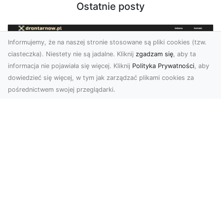
Ostatnie posty
Informujemy, że na naszej stronie stosowane są pliki cookies (tzw.
ciasteczka). Niestety nie są jadalne. Kliknij
zgadzam się
, aby ta
informacja nie pojawiała się więcej. Kliknij
Polityka Prywatności
, aby
dowiedzieć się więcej, w tym jak zarządzać plikami cookies za
pośrednictwem swojej przeglądarki.
Zdjęcia z drona Tarnów – nowoczesna
perspektywa dla Twojego biznesu
W dobie dynamicznego rozwoju technologii
wizualnych zdjęcia z drona zdobywają coraz
większą popu...