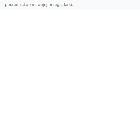
pośrednictwem swojej przeglądarki.
Zdjęcia z drona Tarnów – nowoczesna
perspektywa dla Twojego biznesu
W dobie dynamicznego rozwoju technologii
wizualnych zdjęcia z drona zdobywają coraz
większą popu...