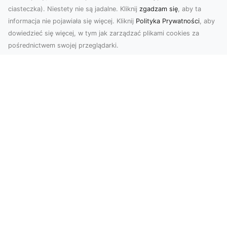
ciasteczka). Niestety nie są jadalne. Kliknij
zgadzam się
, aby ta
informacja nie pojawiała się więcej. Kliknij
Polityka Prywatności
, aby
dowiedzieć się więcej, w tym jak zarządzać plikami cookies za
pośrednictwem swojej przeglądarki.
Zdjęcia z drona Tarnów – nowoczesna
perspektywa dla Twojego biznesu
W dobie dynamicznego rozwoju technologii
wizualnych zdjęcia z drona zdobywają coraz
większą popu...