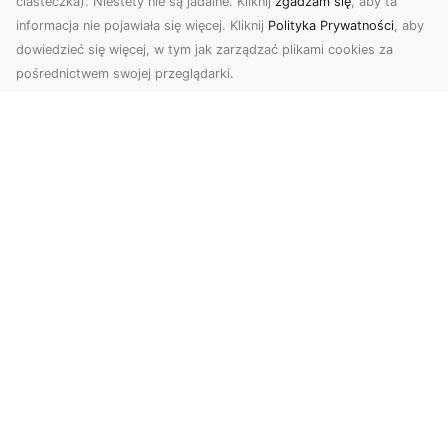
ciasteczka). Niestety nie są jadalne. Kliknij
zgadzam się
, aby ta
informacja nie pojawiała się więcej. Kliknij
Polityka Prywatności
, aby
dowiedzieć się więcej, w tym jak zarządzać plikami cookies za
pośrednictwem swojej przeglądarki.
Zdjęcia z drona Tarnów – nowoczesna
perspektywa dla Twojego biznesu
W dobie dynamicznego rozwoju technologii
wizualnych zdjęcia z drona zdobywają coraz
większą popu...