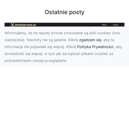
Ostatnie posty
Informujemy, że na naszej stronie stosowane są pliki cookies (tzw.
ciasteczka). Niestety nie są jadalne. Kliknij
zgadzam się
, aby ta
informacja nie pojawiała się więcej. Kliknij
Polityka Prywatności
, aby
dowiedzieć się więcej, w tym jak zarządzać plikami cookies za
pośrednictwem swojej przeglądarki.
Zdjęcia z drona Tarnów – nowoczesna
perspektywa dla Twojego biznesu
W dobie dynamicznego rozwoju technologii
wizualnych zdjęcia z drona zdobywają coraz
większą popu...