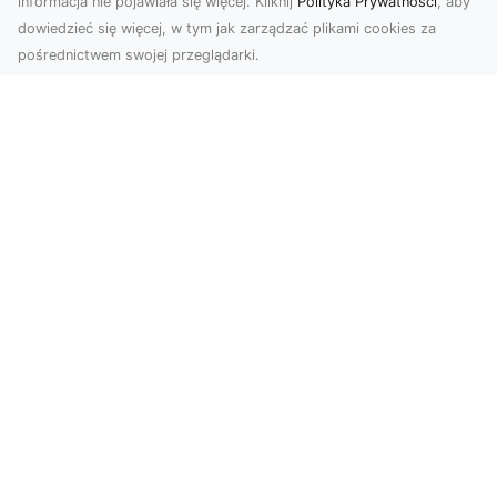
informacja nie pojawiała się więcej. Kliknij
Polityka Prywatności
, aby
dowiedzieć się więcej, w tym jak zarządzać plikami cookies za
pośrednictwem swojej przeglądarki.
Zdjęcia z drona Tarnów – nowoczesna
perspektywa dla Twojego biznesu
W dobie dynamicznego rozwoju technologii
wizualnych zdjęcia z drona zdobywają coraz
większą popu...
Jak przykleić tapetę, by była znakomitą
ozdobą przestrzeni?
Jeśli chodzi o najpopularniejsze w trwającym