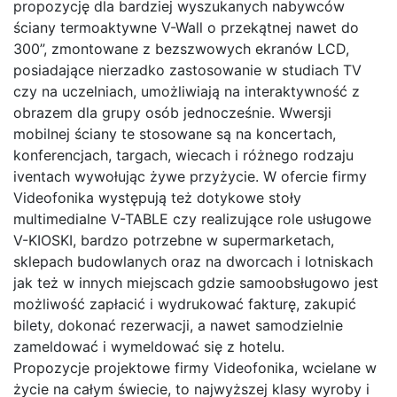
propozycję dla bardziej wyszukanych nabywców
ściany termoaktywne V-Wall o przekątnej nawet do
300”, zmontowane z bezszwowych ekranów LCD,
posiadające nierzadko zastosowanie w studiach TV
czy na uczelniach, umożliwiają na interaktywność z
obrazem dla grupy osób jednocześnie. Wwersji
mobilnej ściany te stosowane są na koncertach,
konferencjach, targach, wiecach i różnego rodzaju
iventach wywołując żywe przyżycie. W ofercie firmy
Videofonika występują też dotykowe stoły
multimedialne V-TABLE czy realizujące role usługowe
V-KIOSKI, bardzo potrzebne w supermarketach,
sklepach budowlanych oraz na dworcach i lotniskach
jak też w innych miejscach gdzie samoobsługowo jest
możliwość zapłacić i wydrukować fakturę, zakupić
bilety, dokonać rezerwacji, a nawet samodzielnie
zameldować i wymeldować się z hotelu.
Propozycje projektowe firmy Videofonika, wcielane w
życie na całym świecie, to najwyższej klasy wyroby i