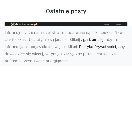
Ostatnie posty
Informujemy, że na naszej stronie stosowane są pliki cookies (tzw.
ciasteczka). Niestety nie są jadalne. Kliknij
zgadzam się
, aby ta
informacja nie pojawiała się więcej. Kliknij
Polityka Prywatności
, aby
dowiedzieć się więcej, w tym jak zarządzać plikami cookies za
pośrednictwem swojej przeglądarki.
Zdjęcia z drona Tarnów – nowoczesna
perspektywa dla Twojego biznesu
W dobie dynamicznego rozwoju technologii
wizualnych zdjęcia z drona zdobywają coraz
większą popu...