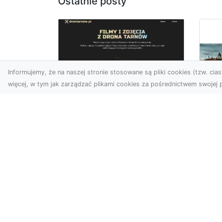
Ostatnie posty
Informujemy, że na naszej stronie stosowane są pliki cookies (tzw. ciast
więcej, w tym jak zarządzać plikami cookies za pośrednictwem swojej p
Zdjęcia z drona
Tarnów – nowoczesna
Ja
perspektywa dla
by
Twojego biznesu
oz
W dobie dynamicznego
Jeś
rozwoju technologii
naj
wizualnych zdjęcia z drona
tr
zdobywają coraz większą
naś
popu...
moż