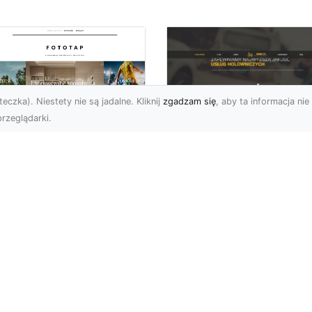
eczka). Niestety nie są jadalne. Kliknij
zgadzam się
, aby ta informacja nie 
rzeglądarki.
FHU XMar Radom –
k przykleić tapetę,
Całodobowa Pomo
 była znakomitą
Drogowa i Bezpiec
dobą przestrzeni?
Transport Pojazdó
li chodzi o
Bezpieczeństwo i Komfo
popularniejsze w
na Drodze dzięki FHU X
wającym sezonie modele
Każdy kierowca wie, jak
ciennych dekoracji, nie
ważne jest poczucie be..
na nie ...