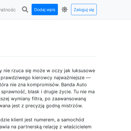
watnośc
Dodaj wpis
Zaloguj się
ry nie rzuca się może w oczy jak luksusowe
a prawdziwego kierowcy najważniejsze —
 która nie zna kompromisów. Banda Auto
prawność, blask i drugie życie. Tu nie ma
jszej wymiany filtra, po zaawansowaną
ana jest z precyzją godną mistrzów.
 gdzie klient jest numerem, a samochód
awia na partnerską relację z właścicielem