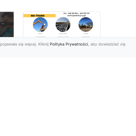
pojawiała się więcej. Kliknij
Polityka Prywatności
, aby dowiedzieć się
Rozbiórki Budynków
w Radomiu – Fachowe
Usługi od MA-TRANS
c
zny
Kompleksowe Rozbiórki
w
Budynków – Zaufaj
Doświadczeniu MA-TRANS
rt
Firma MA-TRANS z
Mar
Radomia specjaliz...
.