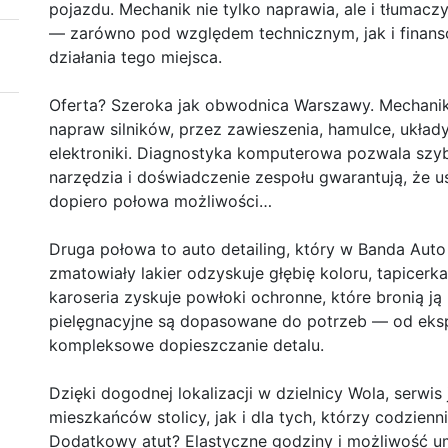
pojazdu. Mechanik nie tylko naprawia, ale i tłumacz
— zarówno pod względem technicznym, jak i finan
działania tego miejsca.
Oferta? Szeroka jak obwodnica Warszawy. Mechani
napraw silników, przez zawieszenia, hamulce, układ
elektroniki. Diagnostyka komputerowa pozwala szy
narzędzia i doświadczenie zespołu gwarantują, że u
dopiero połowa możliwości…
Druga połowa to auto detailing, który w Banda Auto 
zmatowiały lakier odzyskuje głębię koloru, tapicer
karoseria zyskuje powłoki ochronne, które bronią j
pielęgnacyjne są dopasowane do potrzeb — od eks
kompleksowe dopieszczanie detalu.
Dzięki dogodnej lokalizacji w dzielnicy Wola, serwi
mieszkańców stolicy, jak i dla tych, którzy codzien
Dodatkowy atut? Elastyczne godziny i możliwość u