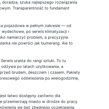
y, doradza, szuka najlepszego rozwiązania
sowym. Transparentność to fundament
ka pojazdowa w pełnym zakresie — od
y wydechowe, po serwis klimatyzacji i
bko namierzyć problem, a precyzyjne
sterka nie powróci jak bumerang. Ale to
Serwis urasta do rangi sztuki. To tu
ka odżywa po latach użytkowania, a
ą przed brudem, deszczem i czasem. Pakiety
presowego odświeżenia po wielogodzinne,
s jest łatwo dostępny zarówno dla
nie przemierzają miasto w drodze do pracy.
mówienia się bez zbędnego oczekiwania.