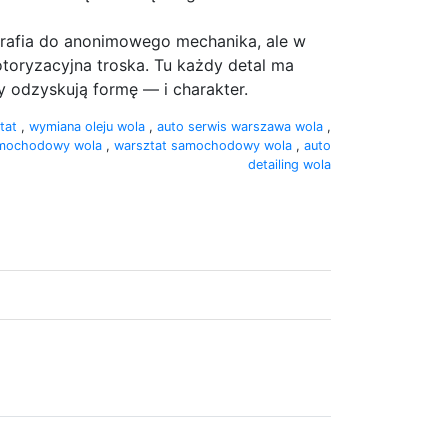
trafia do anonimowego mechanika, ale w
otoryzacyjna troska. Tu każdy detal ma
y odzyskują formę — i charakter.
tat
,
wymiana oleju wola
,
auto serwis warszawa wola
,
amochodowy wola
,
warsztat samochodowy wola
,
auto
detailing wola