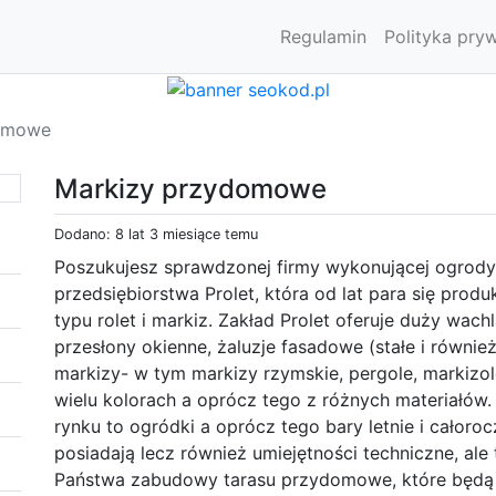
Regulamin
Polityka pry
domowe
Markizy przydomowe
Dodano: 8 lat 3 miesiące temu
Poszukujesz sprawdzonej firmy wykonującej ogrod
przedsiębiorstwa Prolet, która od lat para się pr
typu rolet i markiz. Zakład Prolet oferuje duży wac
przesłony okienne, żaluzje fasadowe (stałe i równie
markizy- w tym markizy rzymskie, pergole, markizol
wielu kolorach a oprócz tego z różnych materiałów.
rynku to ogródki a oprócz tego bary letnie i całoro
posiadają lecz również umiejętności techniczne, ale
Państwa zabudowy tarasu przydomowe, które będ