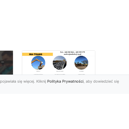
pojawiała się więcej. Kliknij
Polityka Prywatności
, aby dowiedzieć się
Rozbiórki Budynków
w Radomiu – Fachowe
Usługi od MA-TRANS
c
zny
Kompleksowe Rozbiórki
w
Budynków – Zaufaj