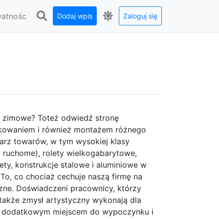
watnośc
Dodaj wpis
Zaloguj się
y zimowe? Toteż odwiedź stronę
odukowaniem i również montażem różnego
hlarz towarów, w tym wysokiej klasy
ż ruchome), rolety wielkogabarytowe,
ety, konstrukcje stalowe i aluminiowe w
 To, co chociaż cechuje naszą firmę na
czne. Doświadczeni pracownicy, którzy
 także zmysł artystyczny wykonają dla
ą dodatkowym miejscem do wypoczynku i