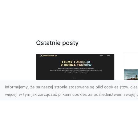
Ostatnie posty
Informujemy, że na naszej stronie stosowane są pliki cookies (tzw. ciast
więcej, w tym jak zarządzać plikami cookies za pośrednictwem swojej p
Zdjęcia z drona
Tarnów – nowoczesna
Ja
perspektywa dla
by
Twojego biznesu
oz