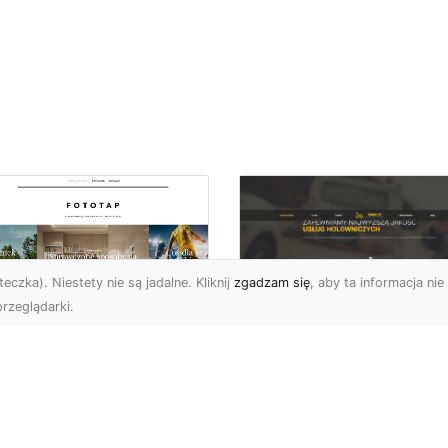
eczka). Niestety nie są jadalne. Kliknij
zgadzam się
, aby ta informacja nie 
rzeglądarki.
FHU XMar Radom –
k przykleić tapetę,
Całodobowa Pomo
 była znakomitą
Drogowa i Bezpiec
dobą przestrzeni?
Transport Pojazdó