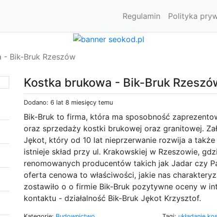
Regulamin
Polityka pry
 - Bik-Bruk Rzeszów
Kostka brukowa - Bik-Bruk Rzeszó
Dodano: 6 lat 8 miesięcy temu
Bik-Bruk to firma, która ma sposobność zaprezento
oraz sprzedaży kostki brukowej oraz granitowej. Zał
Jękot, który od 10 lat nieprzerwanie rozwija a takż
istnieje skład przy ul. Krakowskiej w Rzeszowie, gd
renomowanych producentów takich jak Jadar czy Pat
oferta cenowa to właściwości, jakie nas charaktery
zostawiło o o firmie Bik-Bruk pozytywne oceny w i
kontaktu - działalność Bik-Bruk Jękot Krzysztof.
Kategorie:
Budownictwo
Tagi:
układanie ko