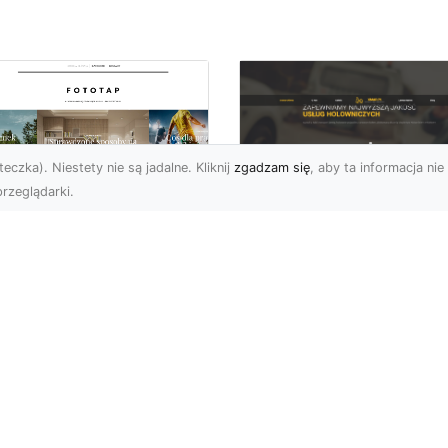
eczka). Niestety nie są jadalne. Kliknij
zgadzam się
, aby ta informacja nie 
rzeglądarki.
FHU XMar Radom –
k przykleić tapetę,
Całodobowa Pomo
 była znakomitą
Drogowa i Bezpiec
dobą przestrzeni?
Transport Pojazdó
li chodzi o
Bezpieczeństwo i Komfo
popularniejsze w
na Drodze dzięki FHU X
wającym sezonie modele
Każdy kierowca wie, jak
ciennych dekoracji, nie
ważne jest poczucie be..
na nie ...