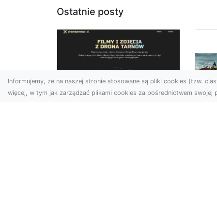
Ostatnie posty
Informujemy, że na naszej stronie stosowane są pliki cookies (tzw. ciast
więcej, w tym jak zarządzać plikami cookies za pośrednictwem swojej p
Zdjęcia z drona
Tarnów – nowoczesna
Ja
perspektywa dla
by
Twojego biznesu
oz
W dobie dynamicznego
Jeś
rozwoju technologii
naj
wizualnych zdjęcia z drona
tr
zdobywają coraz większą
naś
popu...
moż