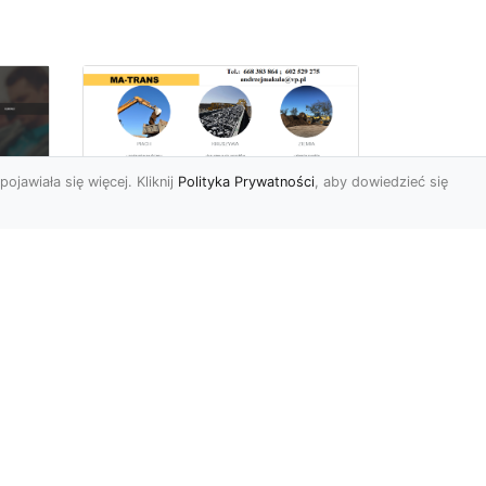
pojawiała się więcej. Kliknij
Polityka Prywatności
, aby dowiedzieć się
Rozbiórki Budynków
w Radomiu – Fachowe
Usługi od MA-TRANS
c
zny
Kompleksowe Rozbiórki
w
Budynków – Zaufaj
Doświadczeniu MA-TRANS
rt
Firma MA-TRANS z
Mar
Radomia specjaliz...
.