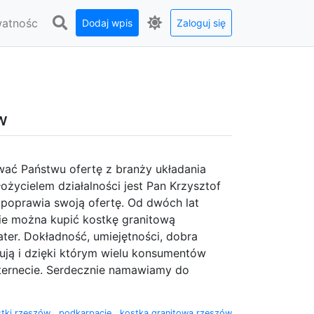
watnośc
Dodaj wpis
Zaloguj się
w
wać Państwu ofertę z branży układania
ożycielem działalności jest Pan Krzysztof
e poprawia swoją ofertę. Od dwóch lat
zie można kupić kostkę granitową
er. Dokładność, umiejętności, dobra
zują i dzięki którym wielu konsumentów
nternecie. Serdecznie namawiamy do
stki rzeszów
,
podkarpacie
,
kostka granitowa rzeszów