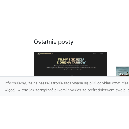
Ostatnie posty
Informujemy, że na naszej stronie stosowane są pliki cookies (tzw. ciast
więcej, w tym jak zarządzać plikami cookies za pośrednictwem swojej p
Zdjęcia z drona
Tarnów – nowoczesna
Ja
perspektywa dla
by
Twojego biznesu
oz