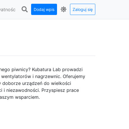
watnośc
Dodaj wpis
Zaloguj się
anego piwnicy? Kubatura Lab prowadzi
 wentylatorów i nagrzewnic. Oferujemy
 doborze urządzeń do wielkości
i i niezawodności. Przyspiesz prace
 naszym wsparciem.