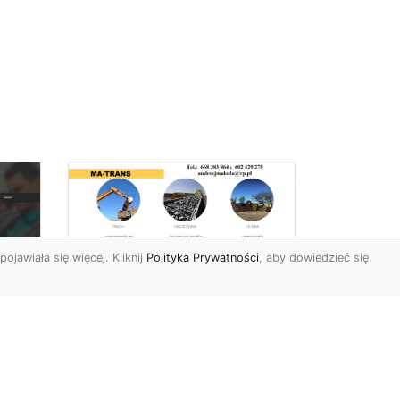
pojawiała się więcej. Kliknij
Polityka Prywatności
, aby dowiedzieć się
Rozbiórki Budynków
w Radomiu – Fachowe
Usługi od MA-TRANS
c
zny
Kompleksowe Rozbiórki
w
Budynków – Zaufaj