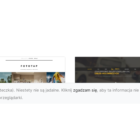
eczka). Niestety nie są jadalne. Kliknij
zgadzam się
, aby ta informacja nie 
rzeglądarki.
FHU XMar Radom –
k przykleić tapetę,
Całodobowa Pomo
 była znakomitą
Drogowa i Bezpiec
dobą przestrzeni?
Transport Pojazdó