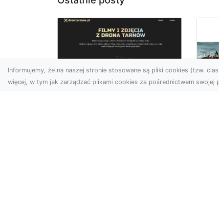
Ostatnie posty
Informujemy, że na naszej stronie stosowane są pliki cookies (tzw. ciast
więcej, w tym jak zarządzać plikami cookies za pośrednictwem swojej p
Zdjęcia z drona
Tarnów – nowoczesna
Ja
perspektywa dla
by
Twojego biznesu
oz
W dobie dynamicznego
Jeś
rozwoju technologii
naj
wizualnych zdjęcia z drona
tr
zdobywają coraz większą
naś
popu...
moż