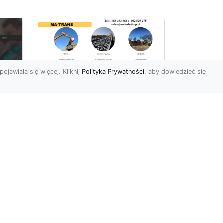
pojawiała się więcej. Kliknij
Polityka Prywatności
, aby dowiedzieć się
Rozbiórki Budynków
w Radomiu – Fachowe
Usługi od MA-TRANS
c
zny
Kompleksowe Rozbiórki
w
Budynków – Zaufaj
Doświadczeniu MA-TRANS
rt
Firma MA-TRANS z
Mar
Radomia specjaliz...
.