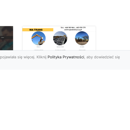
pojawiała się więcej. Kliknij
Polityka Prywatności
, aby dowiedzieć się
Rozbiórki Budynków
w Radomiu – Fachowe
Usługi od MA-TRANS
c
zny
Kompleksowe Rozbiórki
w
Budynków – Zaufaj
Doświadczeniu MA-TRANS
rt
Firma MA-TRANS z
Mar
Radomia specjaliz...