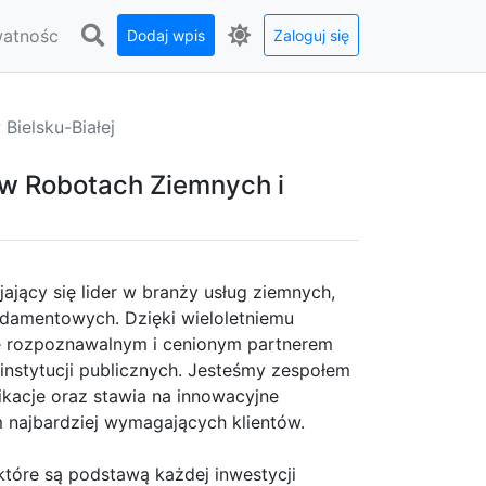
watnośc
Dodaj wpis
Zaloguj się
ielsku-Białej
 w Robotach Ziemnych i
jący się lider w branży usług ziemnych,
damentowych. Dzięki wieloletniemu
ię rozpoznawalnym i cenionym partnerem
instytucji publicznych. Jesteśmy zespołem
fikacje oraz stawia na innowacyjne
najbardziej wymagających klientów.
które są podstawą każdej inwestycji