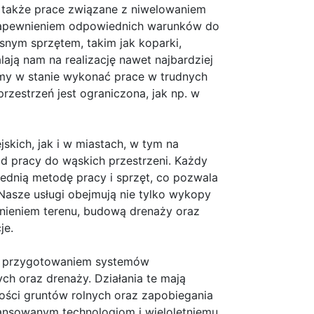
e także prace związane z niwelowaniem
zapewnieniem odpowiednich warunków do
nym sprzętem, takim jak koparki,
ają nam na realizację nawet najbardziej
my w stanie wykonać prace w trudnych
rzestrzeń jest ograniczona, jak np. w
skich, jak i w miastach, w tym na
d pracy do wąskich przestrzeni. Każdy
iednią metodę pracy i sprzęt, co pozwala
Nasze usługi obejmują nie tylko wykopy
nieniem terenu, budową drenaży oraz
je.
ym przygotowaniem systemów
h oraz drenaży. Działania te mają
ości gruntów rolnych oraz zapobiegania
wansowanym technologiom i wieloletniemu