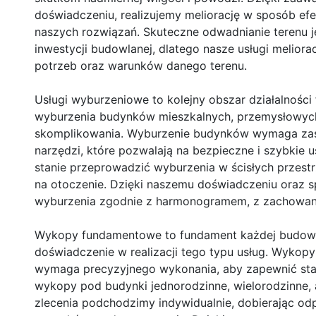
doświadczeniu, realizujemy meliorację w sposób efe
naszych rozwiązań. Skuteczne odwadnianie terenu j
inwestycji budowlanej, dlatego nasze usługi melior
potrzeb oraz warunków danego terenu.
Usługi wyburzeniowe to kolejny obszar działalności
wyburzenia budynków mieszkalnych, przemysłowych
skomplikowania. Wyburzenie budynków wymaga zast
narzędzi, które pozwalają na bezpieczne i szybkie 
stanie przeprowadzić wyburzenia w ścisłych przest
na otoczenie. Dzięki naszemu doświadczeniu oraz sp
wyburzenia zgodnie z harmonogramem, z zachowan
Wykopy fundamentowe to fundament każdej budowy, 
doświadczenie w realizacji tego typu usług. Wykop
wymaga precyzyjnego wykonania, aby zapewnić stab
wykopy pod budynki jednorodzinne, wielorodzinne,
zlecenia podchodzimy indywidualnie, dobierając odp