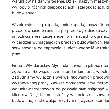
warunków na danym terenie. Dzięki naszym maszyn
wykopy o różnych głębokościach i szerokościach, d
budowlanych.
W zakresie usług koparką i minikoparką, nasza fir
przez równanie terenu, aż po prace ogrodnicze czy
umożliwiają realizację zleceń w miejscach o ogranic
w bardziej wymagających pracach budowlanych. Nasz
serwisowana, co zapewnia jej niezawodność w trakci
prac.
Firma JWM Jarosław Mynarski stawia na jakość i t
zgodnie z obowiązującymi standardami oraz w pełn
Zatrudniamy wyłącznie wykwalifikowanych pracowni
wykonywanej pracy. Zawsze dostosowujemy metody r
warunków terenowych, co pozwala nam osiągnąć wy
klientów. Dzięki temu jesteśmy w stanie zrealizowa
budowlane, zachowując przy tym najwyższe standar