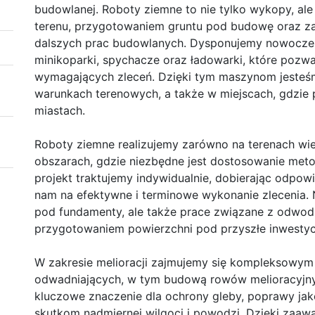
budowlanej. Roboty ziemne to nie tylko wykopy, al
terenu, przygotowaniem gruntu pod budowę oraz 
dalszych prac budowlanych. Dysponujemy nowoczes
minikoparki, spychacze oraz ładowarki, które pozwal
wymagających zleceń. Dzięki tym maszynom jesteś
warunkach terenowych, a także w miejscach, gdzie p
miastach.
Roboty ziemne realizujemy zarówno na terenach wiej
obszarach, gdzie niezbędne jest dostosowanie meto
projekt traktujemy indywidualnie, dobierając odpow
nam na efektywne i terminowe wykonanie zlecenia. 
pod fundamenty, ale także prace związane z odwod
przygotowaniem powierzchni pod przyszłe inwestyc
W zakresie melioracji zajmujemy się kompleksow
odwadniających, w tym budową rowów melioracyjnyc
kluczowe znaczenie dla ochrony gleby, poprawy jak
skutkom nadmiernej wilgoci i powodzi. Dzięki zaa