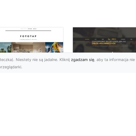
eczka). Niestety nie są jadalne. Kliknij
zgadzam się
, aby ta informacja nie 
rzeglądarki.
FHU XMar Radom –
k przykleić tapetę,
Całodobowa Pomo
 była znakomitą
Drogowa i Bezpiec
dobą przestrzeni?
Transport Pojazdó
li chodzi o
Bezpieczeństwo i Komfo
popularniejsze w
na Drodze dzięki FHU X
wającym sezonie modele
Każdy kierowca wie, jak
ciennych dekoracji, nie