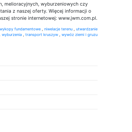
h, melioracyjnych, wyburzeniowych czy
ia z naszej oferty. Więcej informacji o
aszej stronie internetowej: www.jwm.com.pl.
wykopy fundamentowe
,
niwelacje terenu
,
utwardzanie
,
wyburzenia
,
transport kruszyw
,
wywóz ziemi i gruzu