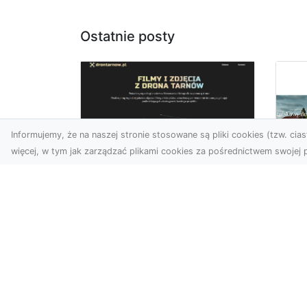
Ostatnie posty
Informujemy, że na naszej stronie stosowane są pliki cookies (tzw. ciast
więcej, w tym jak zarządzać plikami cookies za pośrednictwem swojej p
Zdjęcia z drona
Tarnów – nowoczesna
Ja
perspektywa dla
by
Twojego biznesu
oz
W dobie dynamicznego
Jeś
rozwoju technologii
naj
wizualnych zdjęcia z drona
tr
zdobywają coraz większą
naś