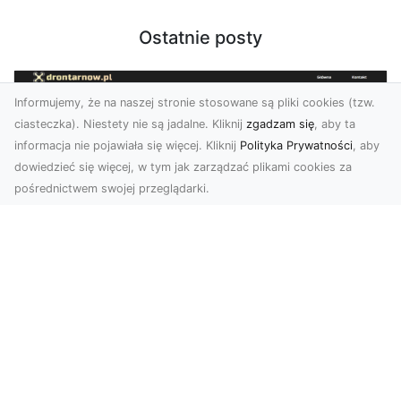
Ostatnie posty
Informujemy, że na naszej stronie stosowane są pliki cookies (tzw.
ciasteczka). Niestety nie są jadalne. Kliknij
zgadzam się
, aby ta
informacja nie pojawiała się więcej. Kliknij
Polityka Prywatności
, aby
dowiedzieć się więcej, w tym jak zarządzać plikami cookies za
pośrednictwem swojej przeglądarki.
Zdjęcia z drona Tarnów – nowoczesna
perspektywa dla Twojego biznesu
W dobie dynamicznego rozwoju technologii
wizualnych zdjęcia z drona zdobywają coraz
większą popu...