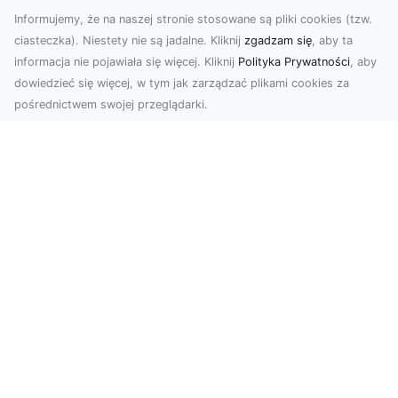
Informujemy, że na naszej stronie stosowane są pliki cookies (tzw.
ciasteczka). Niestety nie są jadalne. Kliknij
zgadzam się
, aby ta
informacja nie pojawiała się więcej. Kliknij
Polityka Prywatności
, aby
dowiedzieć się więcej, w tym jak zarządzać plikami cookies za
pośrednictwem swojej przeglądarki.
Zdjęcia z drona Tarnów – nowoczesna
perspektywa dla Twojego biznesu
W dobie dynamicznego rozwoju technologii
wizualnych zdjęcia z drona zdobywają coraz
większą popu...