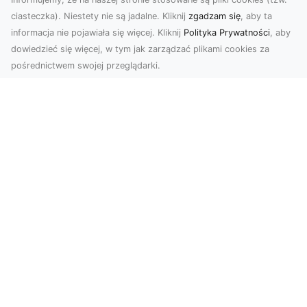
ciasteczka). Niestety nie są jadalne. Kliknij
zgadzam się
, aby ta
informacja nie pojawiała się więcej. Kliknij
Polityka Prywatności
, aby
dowiedzieć się więcej, w tym jak zarządzać plikami cookies za
pośrednictwem swojej przeglądarki.
Zdjęcia z drona Tarnów – nowoczesna
perspektywa dla Twojego biznesu
W dobie dynamicznego rozwoju technologii
wizualnych zdjęcia z drona zdobywają coraz
większą popu...