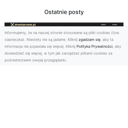
Ostatnie posty
Informujemy, że na naszej stronie stosowane są pliki cookies (tzw.
ciasteczka). Niestety nie są jadalne. Kliknij
zgadzam się
, aby ta
informacja nie pojawiała się więcej. Kliknij
Polityka Prywatności
, aby
dowiedzieć się więcej, w tym jak zarządzać plikami cookies za
pośrednictwem swojej przeglądarki.
Zdjęcia z drona Tarnów – nowoczesna
perspektywa dla Twojego biznesu
W dobie dynamicznego rozwoju technologii
wizualnych zdjęcia z drona zdobywają coraz
większą popu...